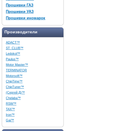
Прошивки ГАЗ
Прошивки УАЗ
Прошивки иномарок
Производители
ADACT™
ST_CLUB™
Ledokol™
Paulus™
Motor Master™
TERMINATOR
Motorsoft™
ChipTime™
ChipTuner™
(Сергей Д)™
Chelaba™
RSW™
TAX™
Iron™
Gai™