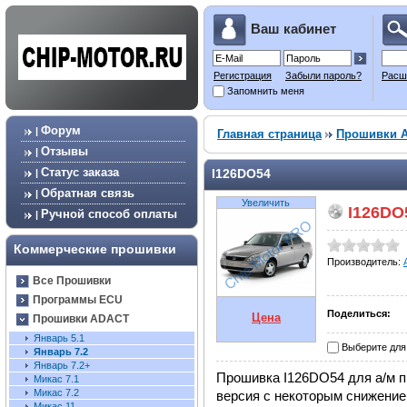
Ваш кабинет
Регистрация
Забыли пароль?
Расш
Запомнить меня
Форум
|
Главная страница
Прошивки 
Отзывы
|
Статус заказа
I126DO54
|
Обратная связь
|
Увеличить
I126DO
Ручной способ оплаты
|
Коммерческие прошивки
Производитель:
Все Прошивки
Программы ECU
Поделиться:
Цена
Прошивки ADACT
Январь 5.1
Выберите для
Январь 7.2
Январь 7.2+
Прошивка I126DO54 для а/м п
Микас 7.1
Микас 7.2
версия с некоторым снижение
Микас 11