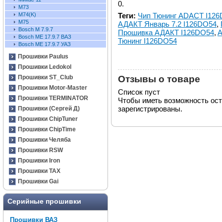
0.
М73
Теги:
Чип Тюнинг ADACT I12
М74(K)
М75
АДАКТ Январь 7.2 I126DO54
,
Bosch M 7.9.7
Прошивка АДАКТ I126DO54
,
A
Bosch ME 17.9.7 ВАЗ
Тюнинг I126DO54
Bosch ME 17.9.7 УАЗ
Прошивки Paulus
Прошивки Ledokol
Отзывы о товаре
Прошивки ST_Club
Прошивки Motor-Master
Список пуст
Прошивки TERMINATOR
Чтобы иметь возможность ос
зарегистрированы.
Прошивки (Сергей Д)
Прошивки ChipTuner
Прошивки ChipTime
Прошивки Челяба
Прошивки RSW
Прошивки Iron
Прошивки TAX
Прошивки Gai
Серийные прошивки
Прошивки ВАЗ