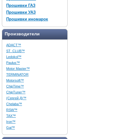
Прошивки ГАЗ
Прошивки УАЗ
Прошивки иномарок
Производители
ADACT™
ST_CLUB™
Ledokol™
Paulus™
Motor Master™
TERMINATOR
Motorsoft™
ChipTime™
ChipTuner™
(Сергей Д)™
Chelaba™
RSW™
TAX™
Iron™
Gai™