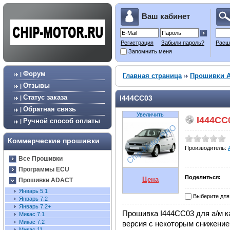
Ваш кабинет
Регистрация
Забыли пароль?
Расш
Запомнить меня
Форум
|
Главная страница
Прошивки 
Отзывы
|
Статус заказа
I444CC03
|
Обратная связь
|
Увеличить
I444CC
Ручной способ оплаты
|
Коммерческие прошивки
Производитель:
Все Прошивки
Программы ECU
Поделиться:
Цена
Прошивки ADACT
Январь 5.1
Выберите для
Январь 7.2
Январь 7.2+
Прошивка I444CC03 для а/м к
Микас 7.1
Микас 7.2
версия с некоторым снижение
Микас 11