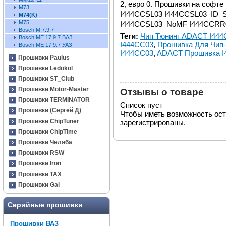
2, евро 0. Прошивки на софт
М73
I444CCSL03 I444CCSL03_ID_S
М74(K)
М75
I444CCSL03_NoMF I444CCR
Bosch M 7.9.7
Теги:
Чип Тюнинг ADACT I44
Bosch ME 17.9.7 ВАЗ
I444CC03
,
Прошивка Для Чип-
Bosch ME 17.9.7 УАЗ
I444CC03
,
ADACT Прошивка I
Прошивки Paulus
Прошивки Ledokol
Прошивки ST_Club
Прошивки Motor-Master
Отзывы о товаре
Прошивки TERMINATOR
Список пуст
Прошивки (Сергей Д)
Чтобы иметь возможность ос
Прошивки ChipTuner
зарегистрированы.
Прошивки ChipTime
Прошивки Челяба
Прошивки RSW
Прошивки Iron
Прошивки TAX
Прошивки Gai
Серийные прошивки
Прошивки ВАЗ