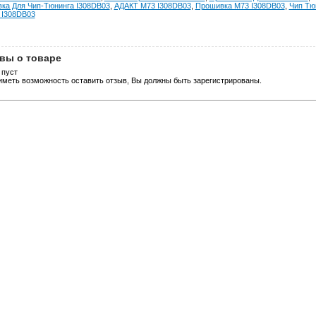
ка Для Чип-Тюнинга I308DB03
,
АДАКТ М73 I308DB03
,
Прошивка М73 I308DB03
,
Чип Тю
I308DB03
вы о товаре
 пуст
иметь возможность оставить отзыв, Вы должны быть зарегистрированы.