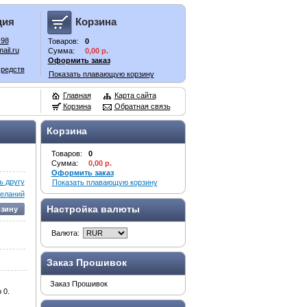
ция
Корзина
-98
Товаров:
0
ail.ru
Сумма:
0,00 р.
Оформить заказ
средств
Показать плавающую корзину
Главная
Карта сайта
Корзина
Обратная связь
Корзина
Товаров:
0
Сумма:
0,00 р.
Оформить заказ
 другу
Показать плавающую корзину
желаний
Настройка валюты
рзину
Валюта:
Заказ Прошивок
Заказ Прошивок
 0.