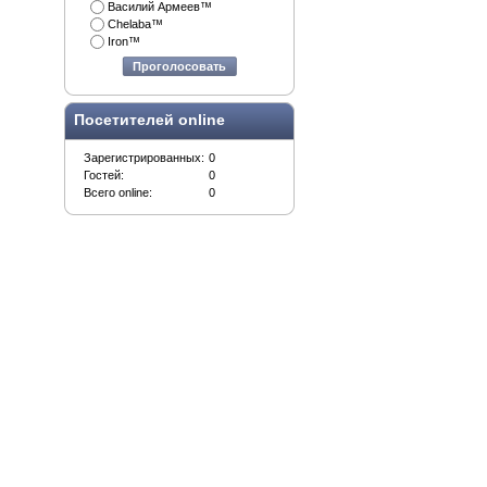
Василий Армеев™
Chelaba™
Iron™
Проголосовать
Посетителей online
Зарегистрированных:
0
Гостей:
0
Всего online:
0