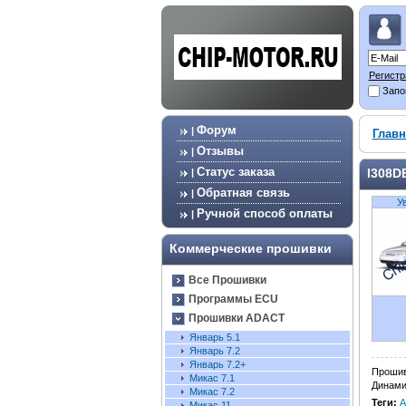
Регистр
Запо
Форум
|
Главн
Отзывы
|
Статус заказа
I308D
|
Обратная связь
|
У
Ручной способ оплаты
|
Коммерческие прошивки
Все Прошивки
Программы ECU
Прошивки ADACT
Январь 5.1
Январь 7.2
Январь 7.2+
Прошив
Микас 7.1
Динами
Микас 7.2
Теги:
A
Микас 11