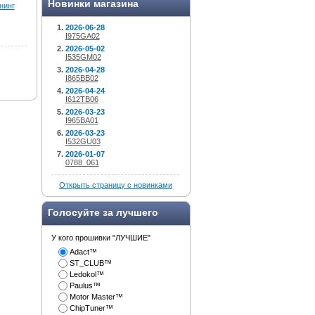
Новинки магазина
нинг
2026-06-28
I975GA02
2026-05-02
I535GM02
2026-04-28
I865BB02
2026-04-24
I612TB06
2026-03-23
I965BA01
2026-03-23
I532GU03
2026-01-07
0788_061
Открыть страницу с новинками
Голосуйте за лучшего
У кого прошивки "ЛУЧШИЕ"
Adact™
ST_CLUB™
Ledokol™
Paulus™
Motor Master™
ChipTuner™