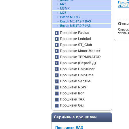
Прошив
М73
ADACT 
М74(K)
М75
Bosch M 7.9.7
Bosch ME 17.9.7 ВАЗ
Отзы
Bosch ME 17.9.7 УАЗ
Список
Прошивки Paulus
Чтобы 
Прошивки Ledokol
Прошивки ST_Club
Прошивки Motor-Master
Прошивки TERMINATOR
Прошивки (Сергей Д)
Прошивки ChipTuner
Прошивки ChipTime
Прошивки Челяба
Прошивки RSW
Прошивки Iron
Прошивки TAX
Прошивки Gai
Серийные прошивки
Прошивки ВАЗ