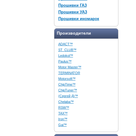
Прошивки ГАЗ
Прошивки УАЗ
Прошивки иномарок
Производители
ADACT™
ST_CLUB™
Ledokol™
Paulus™
Motor Master™
TERMINATOR
Motorsoft™
ChipTime™
ChipTuner™
(Сергей Д)™
Chelaba™
RSW™
TAX™
Iron™
Gai™