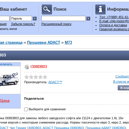
Ваш кабинет
Поиск
Информа
Tел: +7(988) 451-41
E-mail: chip-motor@m
ация
Забыли пароль?
Расширенный поиск
Оплата и доставка
мнить меня
Гарантия возврата 
ая страница
Прошивки ADACT
М73
B03
величить
I308DB03
Сообщить
В список 
Производитель:
ADACT™
В ко
Поделиться:
Цена
Выберите для сравнения
ка I308DB03 для замены любого заводского софта а/м 21124 с двигателем 1.6L 16v
чная версия с некоторым снижением расхода. Нормы токсичности евро 3, евро 2, евро
DACT Чип Тюнинг I308DB03
,
ADACT Прошивка I308DB03
,
Прошивка АДАКТ I308DB03
,