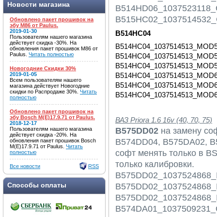
Новости магазина
B514HD06_1037523118_O
B515HC02_1037514532_O
Обновлено пакет прошивок на
эбу M86 от Paulus.
2019-01-30
B514HC04
Пользователям нашего магазина
действует скидка -30%. На
B514HC04_1037514513_MOD
обновления пакет прошивок M86 от
Paulus.
Читать полностью
B514HC04_1037514513_MOD
B514HC04_1037514513_MOD
Новогодние Скидки 30%
B514HC04_1037514513_MOD
2019-01-05
Всем пользователям нашего
B514HC04_1037514513_MOD
магазина действует Новогодние
скидки по Распродаже 30%.
Читать
B514HC04_1037514513_MOD
полностью
Обновлено пакет прошивок на
эбу Bosch M(E)17.9.71 от Paulus.
ВАЗ Priora 1.6 16v (40, 70, 75)
2018-12-17
B575DD02
на замену со
Пользователям нашего магазина
действует скидка -20%. На
B574DD04, B575DA02, B
обновления пакет прошивок Bosch
M(E)17.9.71 от Paulus.
Читать
софт менять только в BS
полностью
только калибровки.
Все новости
RSS
B575DD02_1037524868_
Способы оплаты
B575DD02_1037524868_
B575DD02_1037524868_
B574DA01_1037509231_O