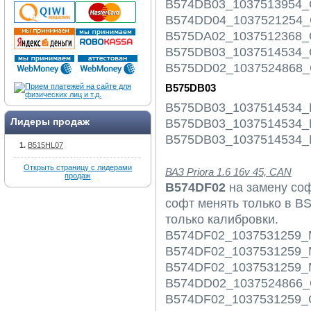
B574DB03_1037513954_O
B574DD04_1037521254_O
B575DA02_1037512368_O
B575DB03_1037514534_O
B575DD02_1037524868_O
B575DB03
B575DB03_1037514534
Лидеры продаж
B575DB03_1037514534
B575DB03_1037514534
B515HL07
Открыть страницу с лидерами
ВАЗ Priora 1.6 16v 45, CAN
продаж
B574DF02
на замену со
софт менять только в BS
только калибровки.
B574DF02_1037531259_
B574DF02_1037531259_
B574DF02_1037531259_
B574DD02_1037524866_O
B574DF02_1037531259_O