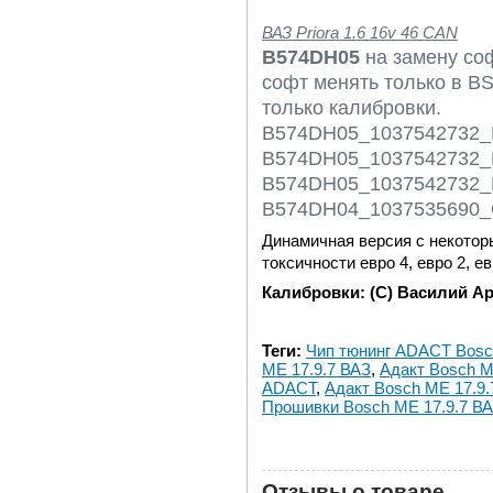
ВАЗ Priora 1.6 16v 46 CAN
B574DH05
на замену со
софт менять только в BS
только калибровки.
B574DH05_1037542732_
B574DH05_1037542732_
B574DH05_1037542732_
B574DH04_1037535690_O
Динамичная версия с некотор
токсичности евро 4, евро 2, ев
Калибровки: (C) Василий А
Теги:
Чип тюнинг ADACT Bosc
ME 17.9.7 ВАЗ
,
Адакт Bosch M
ADACT
,
Адакт Bosch ME 17.9
Прошивки Bosch ME 17.9.7 В
Отзывы о товаре