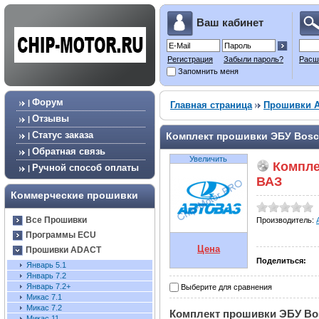
Ваш кабинет
Регистрация
Забыли пароль?
Расш
Запомнить меня
Форум
|
Главная страница
Прошивки 
Отзывы
|
Статус заказа
Комплект прошивки ЭБУ Bosch
|
Обратная связь
|
Увеличить
Компле
Ручной способ оплаты
|
ВАЗ
Коммерческие прошивки
Все Прошивки
Производитель:
Программы ECU
Цена
Прошивки ADACT
Поделиться:
Январь 5.1
Январь 7.2
Январь 7.2+
Выберите для сравнения
Микас 7.1
Микас 7.2
Комплект прошивки ЭБУ Bos
Микас 11