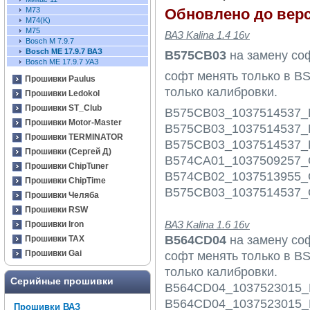
Обновлено до верс
М73
М74(K)
М75
ВАЗ Kalina 1.4 16v
Bosch M 7.9.7
Bosch ME 17.9.7 ВАЗ
B575CB03
на замену со
Bosch ME 17.9.7 УАЗ
софт менять только в BS
Прошивки Paulus
только калибровки.
Прошивки Ledokol
Прошивки ST_Club
В575СB03_1037514537_
Прошивки Motor-Master
В575СB03_1037514537_
Прошивки TERMINATOR
В575СB03_1037514537_
Прошивки (Сергей Д)
B574CA01_1037509257_O
Прошивки ChipTuner
B574CB02_1037513955_O
Прошивки ChipTime
B575CB03_1037514537_O
Прошивки Челяба
Прошивки RSW
ВАЗ Kalina 1.6 16v
Прошивки Iron
B564CD04
на замену со
Прошивки TAX
Прошивки Gai
софт менять только в BS
только калибровки.
Серийные прошивки
B564CD04_1037523015_
B564CD04_1037523015_
Прошивки ВАЗ