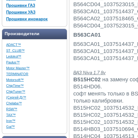
B564CD04_1037523015_
Прошивки ГАЗ
B563CA01_1037514437_O
Прошивки УАЗ
B564CA02_1037518465_O
Прошивки иномарок
B564CD04_1037523015_O
Производители
B563CA01
B563CA01_1037514437
ADACT™
B563CA01_1037514437
ST_CLUB™
Ledokol™
B563CA01_1037514437
Paulus™
Motor Master™
ВАЗ Niva 1.7 8v
TERMINATOR
B515HC02
на замену со
Motorsoft™
B514HD06.
ChipTime™
ChipTuner™
софт менять только в BS
(Сергей Д)™
только калибровки.
Chelaba™
B515HC02_1037514532_
RSW™
B515HC02_1037514532_
TAX™
B515HC02_1037514532_
Iron™
Gai™
B514HB03_1037510694_O
B514HC04_1037514513_O