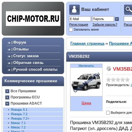
Ваш кабинет
Регистрация
Забыли пароль?
Расш
Запомнить меня
Форум
|
Главная страница
Прошивки 
Отзывы
|
Статус заказа
VM35B292
|
Обратная связь
|
Увеличить
VM35B
Ручной способ оплаты
|
Коммерческие прошивки
Производитель:
Все Прошивки
Программы ECU
Поделиться:
Цена
Прошивки ADACT
Январь 5.1
Выберите для
Январь 7.2
Январь 7.2+
Прошивка VM35B292 для замен
Микас 7.1
Микас 7.2
Патриот (эл. дроссель) ДАД.
Микас 11