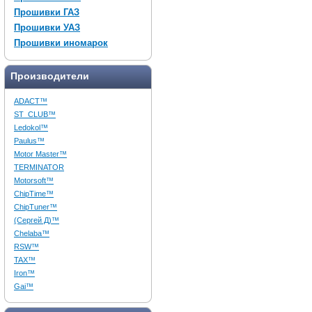
Прошивки ГАЗ
Прошивки УАЗ
Прошивки иномарок
Производители
ADACT™
ST_CLUB™
Ledokol™
Paulus™
Motor Master™
TERMINATOR
Motorsoft™
ChipTime™
ChipTuner™
(Сергей Д)™
Chelaba™
RSW™
TAX™
Iron™
Gai™