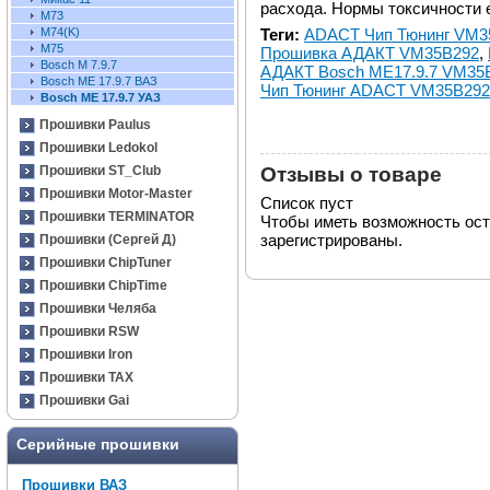
расхода. Нормы токсичности ев
М73
Теги:
ADACT Чип Тюнинг VM3
М74(K)
М75
Прошивка АДАКТ VM35B292
,
Bosch M 7.9.7
АДАКТ Bosch ME17.9.7 VM35
Bosch ME 17.9.7 ВАЗ
Чип Тюнинг ADACT VM35B292
Bosch ME 17.9.7 УАЗ
Прошивки Paulus
Прошивки Ledokol
Отзывы о товаре
Прошивки ST_Club
Прошивки Motor-Master
Список пуст
Прошивки TERMINATOR
Чтобы иметь возможность ос
зарегистрированы.
Прошивки (Сергей Д)
Прошивки ChipTuner
Прошивки ChipTime
Прошивки Челяба
Прошивки RSW
Прошивки Iron
Прошивки TAX
Прошивки Gai
Серийные прошивки
Прошивки ВАЗ