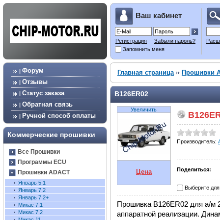
Ваш кабинет
Регистрация
Забыли пароль?
Расш
Запомнить меня
Форум
|
Главная страница
Прошивки 
Отзывы
|
Статус заказа
B126ER02
|
Обратная связь
|
Увеличить
B126ER
Ручной способ оплаты
|
Коммерческие прошивки
Производитель:
Все Прошивки
Программы ECU
Поделиться:
Цена
Прошивки ADACT
Январь 5.1
Выберите для
Январь 7.2
Январь 7.2+
Прошивка B126ER02 для а/м 2
Микас 7.1
Микас 7.2
аппаратной реализации. Дина
Микас 11