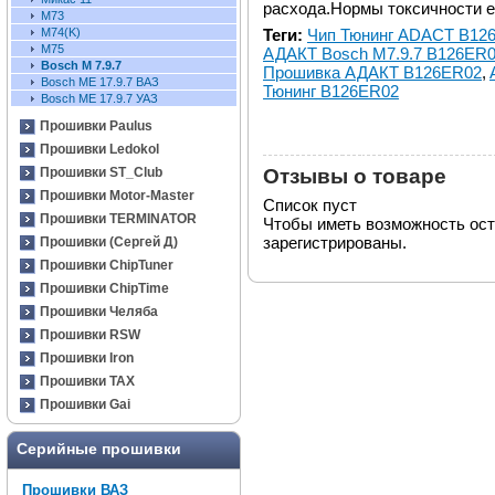
расхода.Нормы токсичности ев
М73
Теги:
Чип Тюнинг ADACT B12
М74(K)
М75
АДАКТ Bosch M7.9.7 B126ER
Bosch M 7.9.7
Прошивка АДАКТ B126ER02
,
Bosch ME 17.9.7 ВАЗ
Тюнинг B126ER02
Bosch ME 17.9.7 УАЗ
Прошивки Paulus
Прошивки Ledokol
Отзывы о товаре
Прошивки ST_Club
Прошивки Motor-Master
Список пуст
Прошивки TERMINATOR
Чтобы иметь возможность ос
зарегистрированы.
Прошивки (Сергей Д)
Прошивки ChipTuner
Прошивки ChipTime
Прошивки Челяба
Прошивки RSW
Прошивки Iron
Прошивки TAX
Прошивки Gai
Серийные прошивки
Прошивки ВАЗ