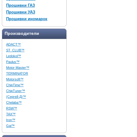
Прошивки ГАЗ
Прошивки УАЗ
Прошивки иномарок
Производители
ADACT™
ST_CLUB™
Ledokol™
Paulus™
Motor Master™
TERMINATOR
Motorsoft™
ChipTime™
ChipTuner™
(Сергей Д)™
Chelaba™
RSW™
TAX™
Iron™
Gai™