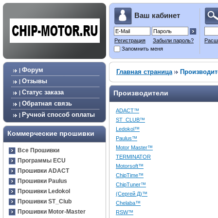
Ваш кабинет
Регистрация
Забыли пароль?
Расш
Запомнить меня
Форум
|
Главная страница
Производит
Отзывы
|
Статус заказа
Производители
|
Обратная связь
|
ADACT™
Ручной способ оплаты
|
ST_CLUB™
Ledokol™
Коммерческие прошивки
Paulus™
Motor Master™
Все Прошивки
TERMINATOR
Программы ECU
Motorsoft™
Прошивки ADACT
ChipTime™
Прошивки Paulus
ChipTuner™
Прошивки Ledokol
(Сергей Д)™
Прошивки ST_Club
Chelaba™
Прошивки Motor-Master
RSW™