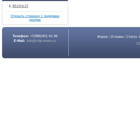
B515HL07
Открыть страницу с лидерами
продаж
Телефон:
+7(988)451-41-98
Форум
|
Отзывы
|
Статус 
E-Mail:
info@chip-motor.ru
©2